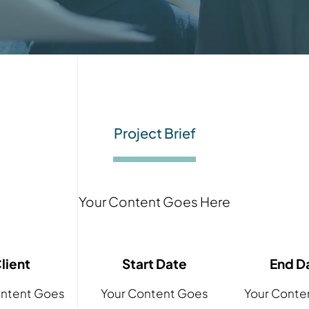
Project Brief
Your Content Goes Here
lient
Start Date
End D
ontent Goes
Your Content Goes
Your Conte