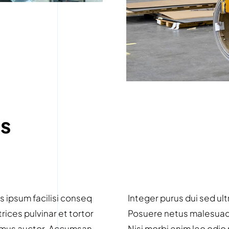
ss
s ipsum facilisi conseq
Integer purus dui sed ult
trices pulvinar et tortor
Posuere netus malesuada
ivamus auctor. Accumsan
Nisi morbi enim leo odio 