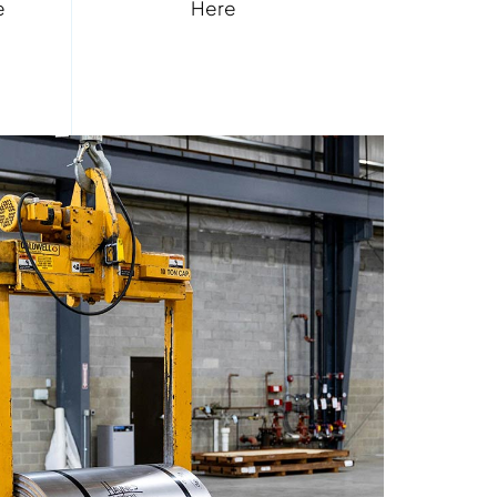
e
Here