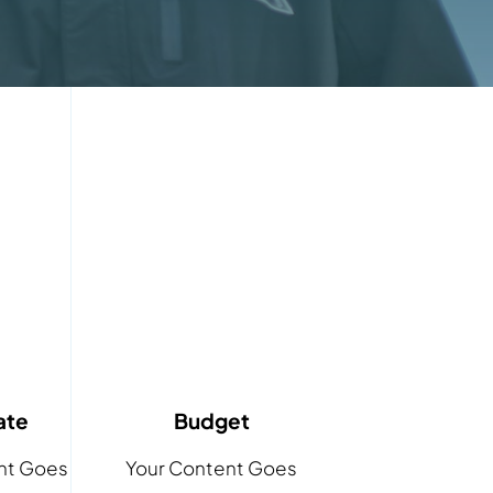
ate
Budget
nt Goes
Your Content Goes