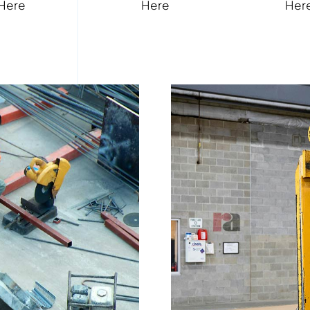
Here
Here
Her