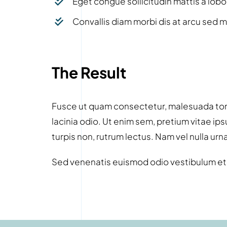
Eget congue sollicitudin mattis a lobo
Convallis diam morbi dis at arcu sed m
The Result
Fusce ut quam consectetur, malesuada tort
lacinia odio. Ut enim sem, pretium vitae ip
turpis non, rutrum lectus. Nam vel nulla urn
Sed venenatis euismod odio vestibulum et