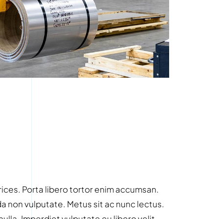
rices. Porta libero tortor enim accumsan.
 non vulputate. Metus sit ac nunc lectus.
nulla. Imperdiet vulputate eu libero velit