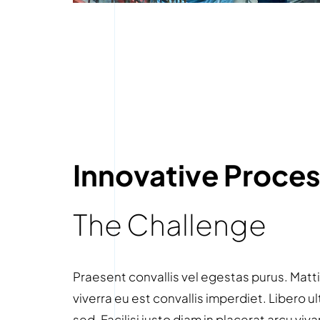
Innovative Proce
The Challenge
Praesent convallis vel egestas purus. Matti
viverra eu est convallis imperdiet. Libero ul
sed. Facilisi justo diam in placerat arcu v