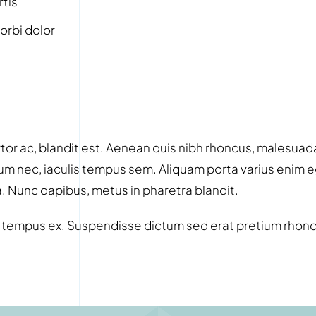
rtis
orbi dolor
or ac, blandit est. Aenean quis nibh rhoncus, malesuada
sum nec, iaculis tempus sem. Aliquam porta varius enim eg
a. Nunc dapibus, metus in pharetra blandit.
 tempus ex. Suspendisse dictum sed erat pretium rhonc