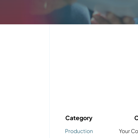
Category
C
Production
Your C