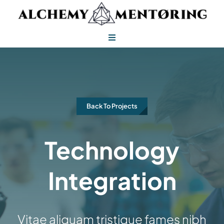
Skip
to
content
Toggle
Navigation
Alchemy Mentoring
Alchemy Leadership
Back To Projects
Technology
Integration
Vitae aliquam tristique fames nibh