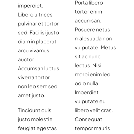
Porta libero
imperdiet.
tortor enim
Libero ultrices
accumsan.
pulvinar et tortor
Posuere netus
sed. Facilisi justo
malesuada non
diam in placerat
vulputate. Metus
arcu vivamus
sit ac nunc
auctor.
lectus. Nisi
Accumsan luctus
morbi enim leo
viverra tortor
odio nulla.
non leo sem sed
Imperdiet
amet justo.
vulputate eu
Tincidunt quis
libero velit cras.
justo molestie
Consequat
feugiat egestas
tempor mauris