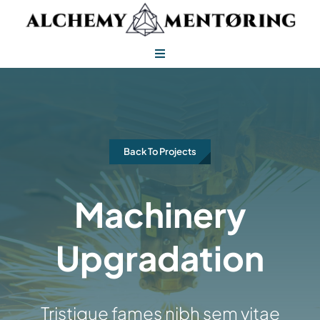
Skip
to
content
Toggle
Navigation
Alchemy Mentoring
Alchemy Leadership
Back To Projects
Machinery
Upgradation
Tristique fames nibh sem vitae