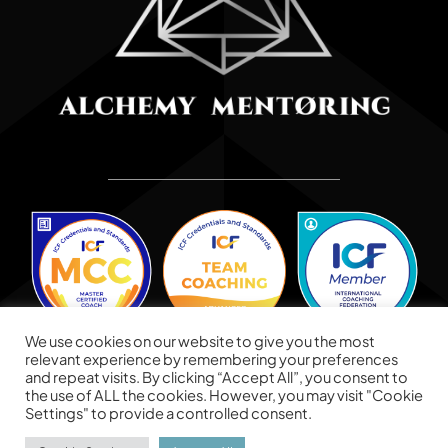
We use cookies on our website to give you the most
relevant experience by remembering your preferences
and repeat visits. By clicking “Accept All”, you consent to
the use of ALL the cookies. However, you may visit "Cookie
Settings" to provide a controlled consent.
© Copyright
2026 | Alchemy Mentoring | All Rights Reserved |
Designed & Managed by
Lunations, Inc
& Hosted by
TEKinaka.com