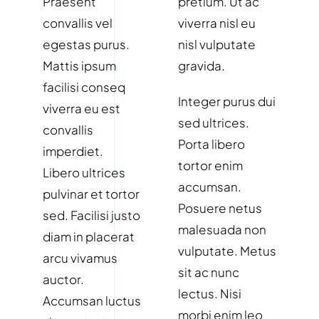
Praesent
pretium. Ut ac
convallis vel
viverra nisl eu
egestas purus.
nisl vulputate
Mattis ipsum
gravida.
facilisi conseq
Integer purus dui
viverra eu est
sed ultrices.
convallis
Porta libero
imperdiet.
tortor enim
Libero ultrices
accumsan.
pulvinar et tortor
Posuere netus
sed. Facilisi justo
malesuada non
diam in placerat
vulputate. Metus
arcu vivamus
sit ac nunc
auctor.
lectus. Nisi
Accumsan luctus
morbi enim leo