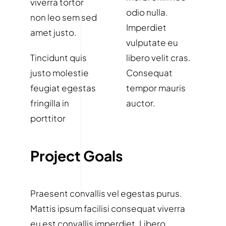
viverra tortor
odio nulla.
non leo sem sed
Imperdiet
amet justo.
vulputate eu
Tincidunt quis
libero velit cras.
justo molestie
Consequat
feugiat egestas
tempor mauris
fringilla in
auctor.
porttitor
Project Goals
Praesent convallis vel egestas purus.
Mattis ipsum facilisi consequat viverra
eu est convallis imperdiet. Libero